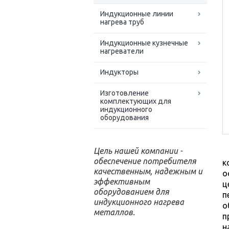
Индукционные линии
нагрева труб
Индукционные кузнечные
нагреватели
Индукторы
Изготовление
комплектующих для
индукционного
оборудования
Цель нашей компании -
обеспечение потребителя
к
качественным, надежным и
о
эффективным
ц
оборудованием для
п
индукционного нагрева
о
металлов.
п
н