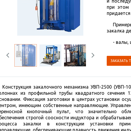
и последу
при этом 
придается
Приме
закалка де
- валы,
Previous
Next
ЗАКАЗАТЬ 
Конструкция закалочного механизма УВП-2500 (УВП-1
олоннах из профильной трубы квадратного сечения 
сновании. Фиксация заготовки в центрах установки ос
ентром, имеющим собственные направляющие. Управлен
ереносной кнопочный пульт, что значительно обл
беспечения строгой соосности индуктора и обрабатывае
роцесса закалки в конструкции установки прим
аправляющие, обеспечивающие плавность движения индук