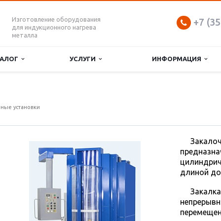
Изготовление оборудования
+7 (35
для индукционного нагрева
металла
ТАЛОГ
УСЛУГИ
ИНФОРМАЦИЯ
ные установки
Зака
предна
цилиндри
длиной до
Закал
непрерывн
перемещен