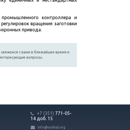
ку единичных и нестандартных
е промышленного контроллера и
 регулировок вращения заготовки
нхронных привода.
 свяжемся с вами в ближайшее время и
 интересующие вопросы.
+7 (351)
771-05-
14
доб. 15
info@sodnal.org