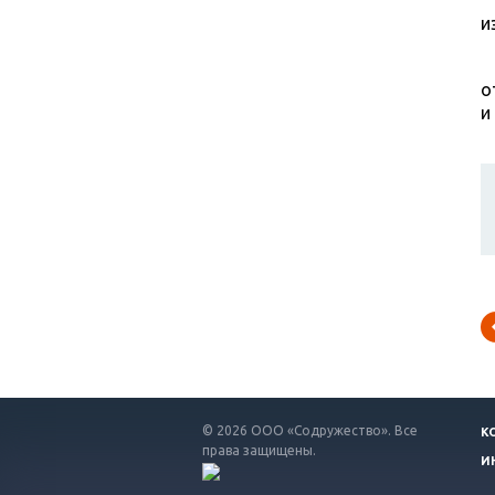
и
о
и
© 2026 ООО «Содружество». Все
К
права защищены.
И