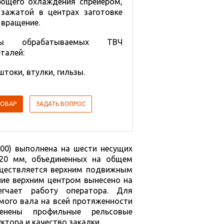
ющего охлаждения спрейером,
зажатой в центрах заготовке
 вращение.
ры обрабатываемых ТВЧ
талей:
 штоки, втулки, гильзы.
ТОВАР
ЗАДАТЬ ВОПРОС
000) выполнена на шести несущих
120 мм, объединенных на общем
уществляется верхним подвижным
ие верхним центром вынесено на
егчает работу оператора. Для
мого вала на всей протяженности
енены профильные рельсовые
тора и качество закалки.