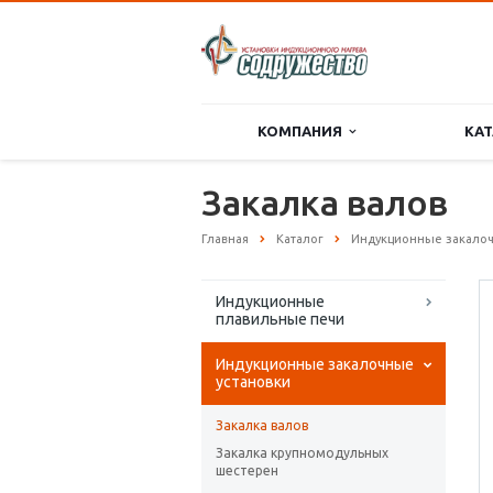
КОМПАНИЯ
КА
Закалка валов
Главная
Каталог
Индукционные закалоч
Индукционные
плавильные печи
Индукционные закалочные
установки
Закалка валов
Закалка крупномодульных
шестерен